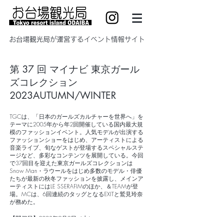
​お台場観光局が運営するイベント情報サイト
第 37 回 マイナビ 東京ガール
ズコレクション
2023AUTUMN/WINTER
TGCは、「日本のガールズカルチャーを世界へ」を
テーマに2005年から年2回開催している国内最大規
模のファッションイベント。人気モデルが出演する
ファッションショーをはじめ、アーティストによる
音楽ライブ、旬なゲストが登場するスペシャルステ
ージなど、多彩なコンテンツを展開している。今回
で37回目を迎えた東京ガールズコレクションは
Snow Man・ラウールをはじめ多数のモデル・俳優
たちが最新の秋冬ファッションを披露し、メインア
ーティストにはLE SSERAFIMのほか、＆TEAMが登
場。MCは、6回連続のタッグとなるEXITと鷲見玲奈
が務めた。