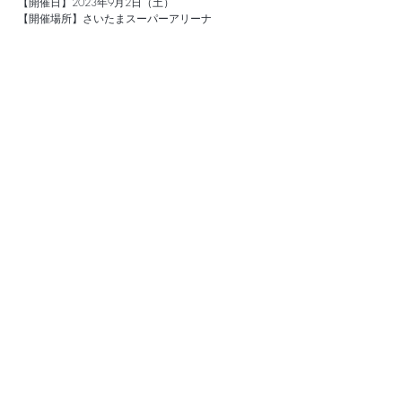
【開催日】2023年9⽉2⽇（⼟）
【開催場所】さいたまスーパーアリーナ