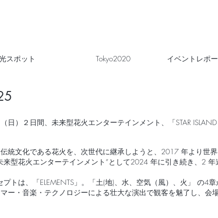
光スポット
Tokyo2020
イベントレポー
25
5日（日）２日間、
未来型花⽕エンターテインメント、「STAR ISLAN
を代表する伝統⽂化である花⽕を、次世代に継承しようと、2017 年よ
来型花⽕エンターテインメント”として2024 年に引き続き、2 
」のコンセプトは、「ELEMENTS」。「土(地)、水、空気（風）、火」
ーマー・音楽・テクノロジーによる壮大な演出で観客を魅了し、会